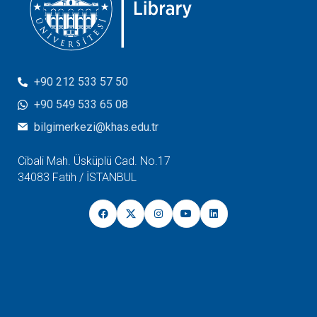
+90 212 533 57 50
+90 549 533 65 08
bilgimerkezi@khas.edu.tr
Cibali Mah. Üsküplü Cad. No.17
34083 Fatih / İSTANBUL