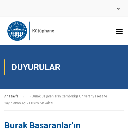
DUYURULAR
Anasayfa
»
Burak Başaranlar’ın Cambridge University Press’te
Yayınlanan Açık Erişim Makalesi
Burak Başaranlar’ın