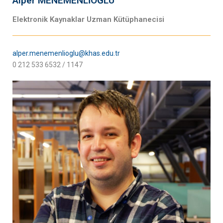
Alper MENEMENLİOĞLU
Elektronik Kaynaklar Uzman Kütüphanecisi
alper.menemenlioglu@khas.edu.tr
0 212 533 6532 / 1147