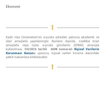
Ekonomi
Kadir Has Üniversitesi’nin e-posta adresleri yalnızca akademik ve
idari amaçlarla yayınlanmıştır. Bunların dışında, özellikle ticari
amaçlarla veya toplu e-posta gönderimi (SPAM) amacıyla
kullanılması,
7/4/2016 tarihli 6698 numaralı
Kişisel Verilerin
Korunması Kanun
u
uyarınca, kişisel verileri koruma alanındaki
yetkili makamlara bildirilecektir.