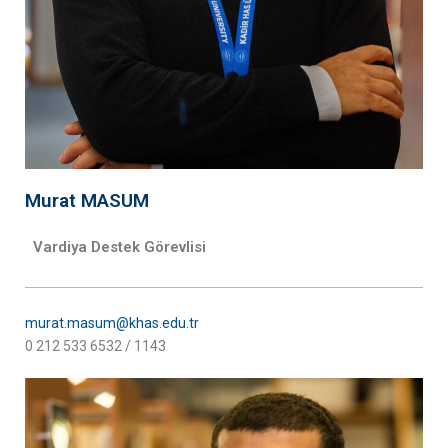
Murat MASUM
Vardiya Destek Görevlisi
murat.masum@khas.edu.tr
0 212 533 6532 / 1143