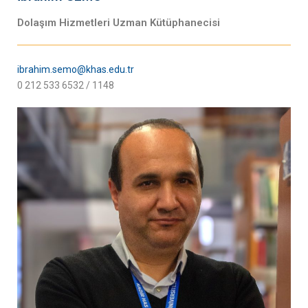
Dolaşım Hizmetleri Uzman Kütüphanecisi
ibrahim.semo@khas.edu.tr
0 212 533 6532 / 1148