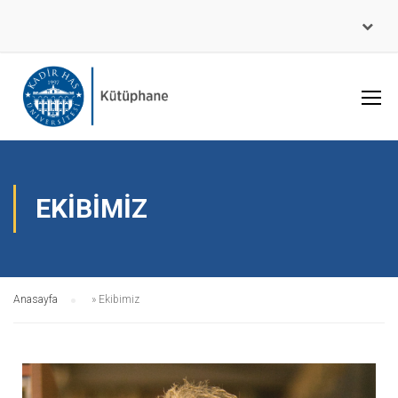
EKIBIMIZ
Anasayfa
»
Ekibimiz