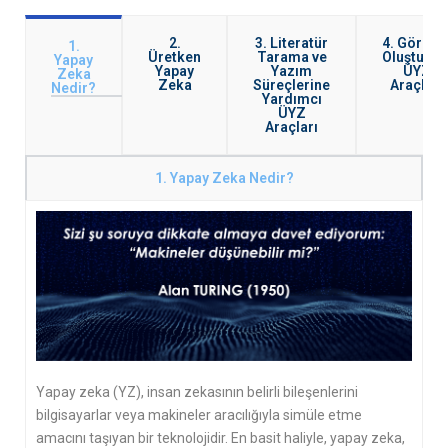
2.
3. Literatür
4. Görünt
1.
Üretken
Tarama ve
Oluşturm
Yapay
Yapay
Yazım
ÜYZ
Zeka
Zeka
Süreçlerine
Araçları
Nedir?
Yardımcı
ÜYZ
Araçları
1. Yapay Zeka Nedir?
Yapay zeka (YZ), insan zekasının belirli bileşenlerini
bilgisayarlar veya makineler aracılığıyla simüle etme
amacını taşıyan bir teknolojidir. En basit haliyle, yapay zeka,