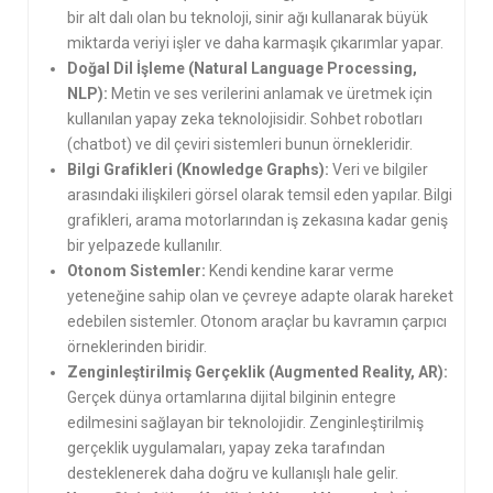
bir alt dalı olan bu teknoloji, sinir ağı kullanarak büyük
miktarda veriyi işler ve daha karmaşık çıkarımlar yapar.
Doğal Dil İşleme (Natural Language Processing,
NLP):
Metin ve ses verilerini anlamak ve üretmek için
kullanılan yapay zeka teknolojisidir. Sohbet robotları
(chatbot) ve dil çeviri sistemleri bunun örnekleridir.
Bilgi Grafikleri (Knowledge Graphs):
Veri ve bilgiler
arasındaki ilişkileri görsel olarak temsil eden yapılar. Bilgi
grafikleri, arama motorlarından iş zekasına kadar geniş
bir yelpazede kullanılır.
Otonom Sistemler:
Kendi kendine karar verme
yeteneğine sahip olan ve çevreye adapte olarak hareket
edebilen sistemler. Otonom araçlar bu kavramın çarpıcı
örneklerinden biridir.
Zenginleştirilmiş Gerçeklik (Augmented Reality, AR):
Gerçek dünya ortamlarına dijital bilginin entegre
edilmesini sağlayan bir teknolojidir. Zenginleştirilmiş
gerçeklik uygulamaları, yapay zeka tarafından
desteklenerek daha doğru ve kullanışlı hale gelir.