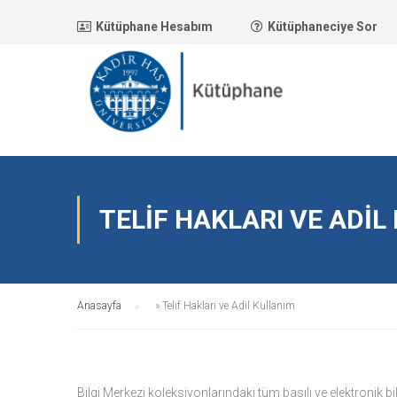
Kütüphane Hesabım
Kütüphaneciye Sor
TELIF HAKLARI VE ADIL
Anasayfa
»
Telif Hakları ve Adil Kullanım
Bilgi Merkezi koleksiyonlarındaki tüm basılı ve elektronik