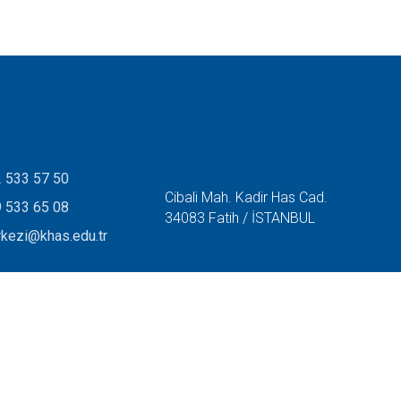
 533 57 50
Cibali Mah. Kadir Has Cad.
 533 65 08
34083 Fatih / İSTANBUL
rkezi@khas.edu.tr