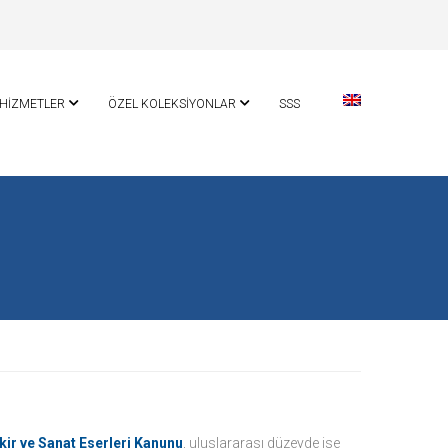
HİZMETLER
ÖZEL KOLEKSİYONLAR
SSS
ikir ve Sanat Eserleri Kanunu
, uluslararası düzeyde ise