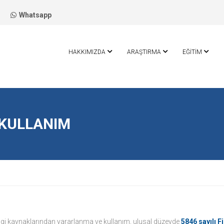
Whatsapp
HAKKIMIZDA
ARAŞTIRMA
EĞİTİM
 KULLANIM
 bilgi kaynaklarından yararlanma ve kullanım, ulusal düzeyde
5846 sayılı F