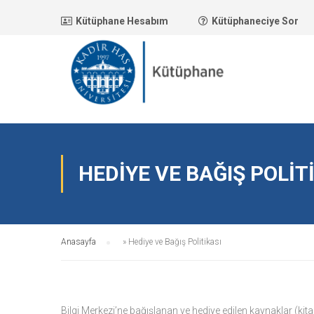
Kütüphane Hesabım
Kütüphaneciye Sor
HEDIYE VE BAĞIŞ POLIT
Anasayfa
»
Hediye ve Bağış Politikası
Bilgi Merkezi’ne bağışlanan ve hediye edilen kaynaklar (kita