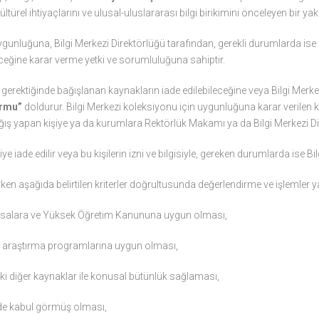
türel ihtiyaçlarını ve ulusal-uluslararası bilgi birikimini önceleyen bir yak
gunluğuna, Bilgi Merkezi Direktörlüğü tarafından, gerekli durumlarda ise il
ceğine karar verme yetki ve sorumluluğuna sahiptir.
 gerektiğinde bağışlanan kaynakların iade edilebileceğine veya Bilgi Merke
ormu”
doldurur. Bilgi Merkezi koleksiyonu için uygunluğuna karar verilen
 bağış yapan kişiye ya da kurumlara Rektörlük Makamı ya da Bilgi Merkezi 
iade edilir veya bu kişilerin izni ve bilgisiyle, gereken durumlarda ise Bilg
ken aşağıda belirtilen kriterler doğrultusunda değerlendirme ve işlemler ya
Yasalara ve Yüksek Öğretim Kanununa uygun olması,
 ve araştırma programlarına uygun olması,
i diğer kaynaklar ile konusal bütünlük sağlaması,
yde kabul görmüş olması,