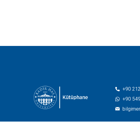
+90 212
+90 549
bilgime