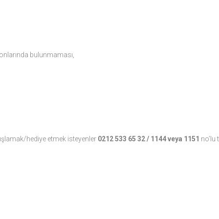
iyonlarında bulunmaması,
ağışlamak/hediye etmek isteyenler
0212 533 65 32 / 1144 veya 1151
no’lu