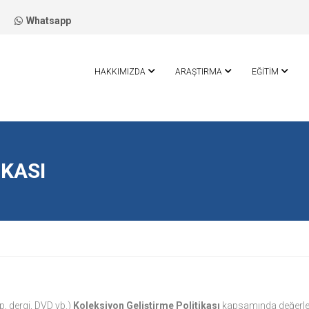
Whatsapp
HAKKIMIZDA
ARAŞTIRMA
EĞİTİM
IKASI
p, dergi, DVD vb.)
Koleksiyon Geliştirme Politikası
kapsamında değerlendi