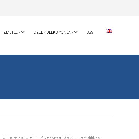
HİZMETLER
ÖZEL KOLEKSİYONLAR
SSS
rilerek kabul edilir. Koleksiyon Geliştirme Politikası,