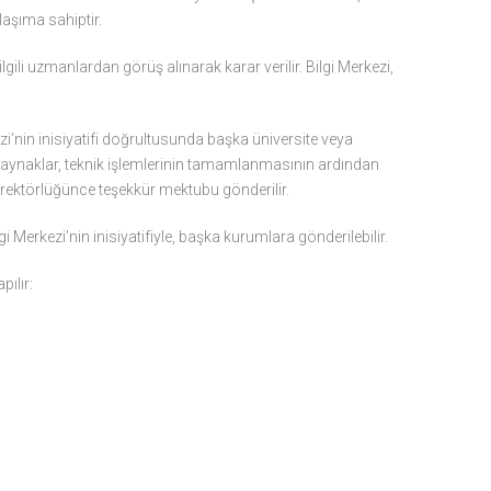
laşıma sahiptir.
gili uzmanlardan görüş alınarak karar verilir. Bilgi Merkezi,
zi’nin inisiyatifi doğrultusunda başka üniversite veya
 kaynaklar, teknik işlemlerinin tamamlanmasının ardından
Direktörlüğünce teşekkür mektubu gönderilir.
i Merkezi’nin inisiyatifiyle, başka kurumlara gönderilebilir.
pılır: