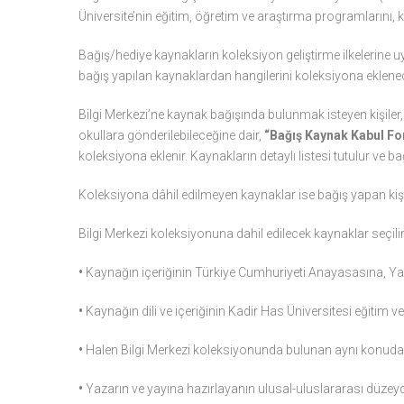
Üniversite’nin eğitim, öğretim ve araştırma programlarını, kül
Bağış/hediye kaynakların koleksiyon geliştirme ilkelerine uy
bağış yapılan kaynaklardan hangilerini koleksiyona eklene
Bilgi Merkezi’ne kaynak bağışında bulunmak isteyen kişiler,
okullara gönderilebileceğine dair,
“Bağış Kaynak Kabul F
koleksiyona eklenir. Kaynakların detaylı listesi tutulur ve
Koleksiyona dâhil edilmeyen kaynaklar ise bağış yapan kişiye 
Bilgi Merkezi koleksiyonuna dahil edilecek kaynaklar seçilir
•
Kaynağın içeriğinin Türkiye Cumhuriyeti Anayasasına, 
•
Kaynağın dili ve içeriğinin Kadir Has Üniversitesi eğitim
•
Halen Bilgi Merkezi koleksiyonunda bulunan aynı konudak
•
Yazarın ve yayına hazırlayanın ulusal-uluslararası düze