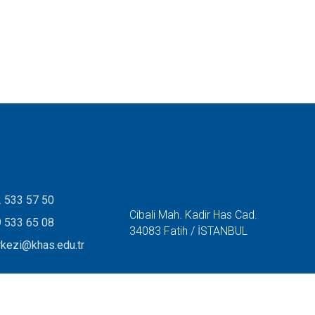
 533 57 50
Cibali Mah. Kadir Has Cad.
 533 65 08
34083 Fatih / İSTANBUL
rkezi@khas.edu.tr